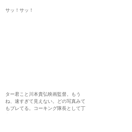
サッ！サッ！ 
ター君こと川本貴弘映画監督。もう
ね、速すぎて見えない。どの写真みて
もブレてる。コーキング隊長として丁
寧な仕事っぷりを披露してくれまし
た。ワイルドぶってるけど子供にも優
しいし仕事は丁寧だし、本当に真面目