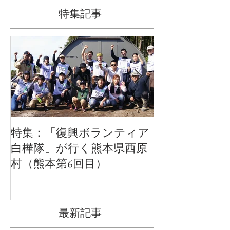
特集記事
特集：「復興ボランティア
特集：ロシア
白樺隊」が行く熊本県西原
るオーダー家具
村（熊本第6回目）
最新記事