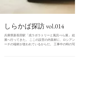
しらかば探訪 vol.014
兵庫県新長田駅「戎ラボラトリーと風呂ぺら展」 絵画
展へ行ってきた。 ここの設営の内装材に、ロシアンバ
ーチの端材が使われているからだ。 工事中の時の写真
です。ｔ＝４ｍｍのロシアンバーチの端材。 ・・・と
いうのは建前で、実際、山下さんの言葉に興味をそそ
られたから。...