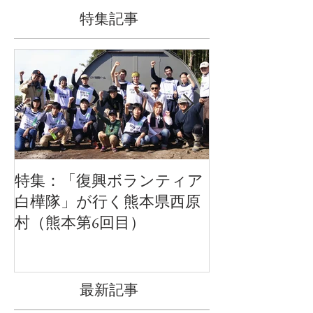
特集記事
特集：「復興ボランティア
特集：ロシア
白樺隊」が行く熊本県西原
るオーダー家具
村（熊本第6回目）
最新記事