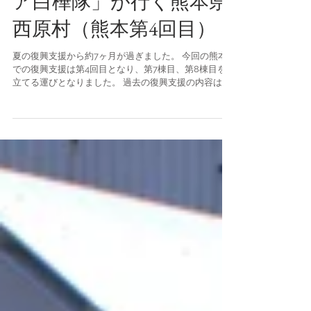
特集：「復興ボランティ
ア白樺隊」が行く熊本県
西原村（熊本第4回目）
夏の復興支援から約7ヶ月が過ぎました。 今回の熊本
での復興支援は第4回目となり、第7棟目、第8棟目を
立てる運びとなりました。 過去の復興支援の内容はこ
ちら なかなか春が来ない本州から、一足先に暖かさを
感じられる熊本にふたたび行って参りました。今度は
西原村（にしはらむら）とい...