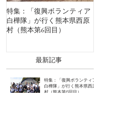
特集：「復興ボランティア
特集：ロシア
白樺隊」が行く熊本県西原
るオーダー家具
村（熊本第6回目）
最新記事
特集：「復興ボランティア
白樺隊」が行く熊本県西原
村（熊本第6回目）
しらかば探訪 vol.014