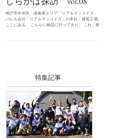
しらかば探訪 vol.08
神戸市中央区 港倉庫エリア「リアルマッコイズ」 ア
パレル会社「リアルマッコイズ」の本社・縫製工場が
ここにある。 こちらに納品に行ってきた。 これ、裏の
入り口なんかな？ でも他に入り口ないしな・・戸惑い
つつ扉を開けると コンクリート張りの高い天井・壁...
特集記事