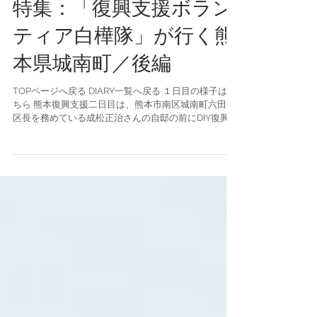
特集：「復興支援ボラン
ティア白樺隊」が行く熊
本県城南町／後編
TOPページへ戻る DIARY一覧へ戻る １日目の様子はこ
ちら 熊本復興支援二日目は、熊本市南区城南町六田の
区長を務めている成松正治さんの自邸の前にDIY復興ド
ームを建てることになりました。 成松さんのご自宅
は、建築指導課の応急危険度判定の結果「危険」とみ
なされ、玄関先には...