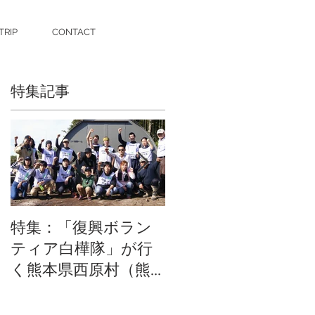
TRIP
CONTACT
特集記事
作
。
し
、
特集：「復興ボラン
特集：ロシアンバー
ティア白樺隊」が行
チで作るオーダー家
く熊本県西原村（熊
具in湘南
本第6回目）