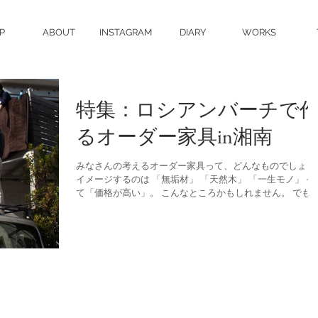
P
ABOUT
INSTAGRAM
DIARY
WORKS
特集：ロシアンバーチで
るオーダー家具in湘南
みなさんの考えるオーダー家具って、どんなものでしょう
イメージするのは 「無垢材」 「天然木」 「一生モノ」 そ
て「価格が高い」。 こんなところかもしれません。 でも
ファニエラの家具は、ちょっとちがいます。 旅女のヨシコ
さんがヒアリングをして、...