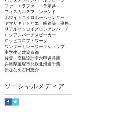
ファニエラ
ファニエラ家具
フィスカルス
フィンランド
ホワイトニイロ
ホームセンター
ヤマサキアトリエ一級建築士事務所
リアルマッコイズ
ロシアンバーチ
ロシアンバーチスピーカー
ロッピス
ロフトワーク
ワンダーカレー
ワークショップ
中学生と建築
京都
佐賀・高橋設計室
六甲道
兵庫
兵庫県宝塚市
北欧
北海道
千葉
原ななえ
古田恵介
ソーシャルメディア