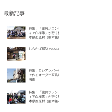
最新記事
特集：「復興ボランテ
ィア白樺隊」が行く熊
本県西原村（熊本第6
回目）
しらかば探訪 vol.014
特集：ロシアンバーチ
で作るオーダー家具in
湘南
特集：「復興ボランテ
ィア白樺隊」が行く熊
本県西原村（熊本第4
回目）