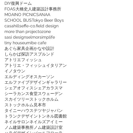
DIY復興ドーム
FOAS大橋史人建築設計事務所
MOAI
NO PICNIC
SANAA
SCHOOL BUS
Tokyo Beer Boys
casahills
effe-co.
field design
more than project
ozone
sasi design
selmor
simplife
tiny house
umibe cafe
あぐら家具企画
かなや設計
しらかば探訪
アスプルンド
アトリエフィッシュ
アトリエ・フィッシュ
イタリアン
イノタウン
エルディングオスカーソン
エルファイブデザイン
ギャラリー
シェアオフィス
シェアカラスマ
シーラカンス食堂
スウェーデン
スカイツリー
ストックホルム
ストックホルム見本市
タイニーハウス
テツヤジャパン
トランクデザイン
トンネル図書館
ネイルサロン
ネイルズアイミー
ノム建築事務所
ノム建築設計室
ハラダデザイン
パールフローラ