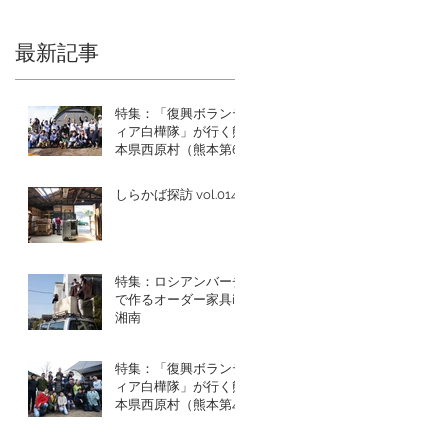
最新記事
特集：「復興ボランテ
ィア白樺隊」が行く熊
本県西原村（熊本第6
回目）
しらかば探訪 vol.014
特集：ロシアンバーチ
で作るオーダー家具in
湘南
特集：「復興ボランテ
ィア白樺隊」が行く熊
本県西原村（熊本第4
回目）