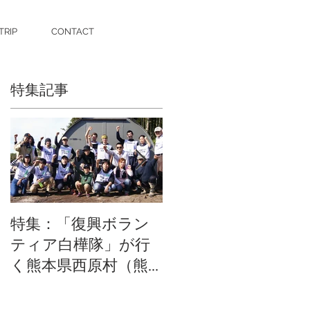
TRIP
CONTACT
特集記事
ん
に
特集：「復興ボラン
特集：ロシアンバー
ティア白樺隊」が行
チで作るオーダー家
く熊本県西原村（熊
具in湘南
本第6回目）