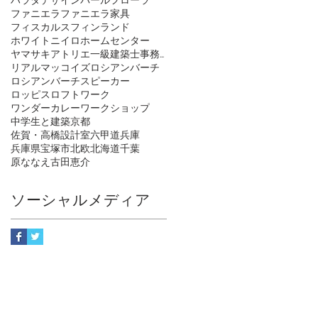
ファニエラ
ファニエラ家具
フィスカルス
フィンランド
ホワイトニイロ
ホームセンター
ヤマサキアトリエ一級建築士事務所
リアルマッコイズ
ロシアンバーチ
ロシアンバーチスピーカー
ロッピス
ロフトワーク
ワンダーカレー
ワークショップ
中学生と建築
京都
佐賀・高橋設計室
六甲道
兵庫
兵庫県宝塚市
北欧
北海道
千葉
原ななえ
古田恵介
ソーシャルメディア