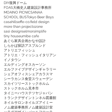
DIY復興ドーム
FOAS大橋史人建築設計事務所
MOAI
NO PICNIC
SANAA
SCHOOL BUS
Tokyo Beer Boys
casahills
effe-co.
field design
more than project
ozone
sasi design
selmor
simplife
tiny house
umibe cafe
あぐら家具企画
かなや設計
しらかば探訪
アスプルンド
アトリエフィッシュ
アトリエ・フィッシュ
イタリアン
イノタウン
エルディングオスカーソン
エルファイブデザイン
ギャラリー
シェアオフィス
シェアカラスマ
シーラカンス食堂
スウェーデン
スカイツリー
ストックホルム
ストックホルム見本市
タイニーハウス
テツヤジャパン
トランクデザイン
トンネル図書館
ネイルサロン
ネイルズアイミー
ノム建築事務所
ノム建築設計室
ハラダデザイン
パールフローラ