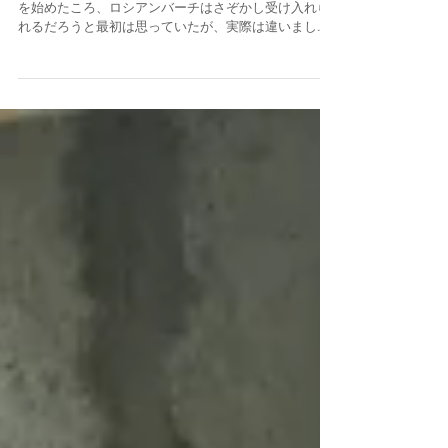
北海道めぐり。 白樺といえば北海道。 北海道での営業
を始めたころ、ロシアンバーチはさぞかし受け入れら
れるだろうと最初は思っていたが、実際は違いまし
た。 北海道に住む人の白樺のイメージは 「弱っちい
木」らしい。 （私が出会った一部の人いわくです）...